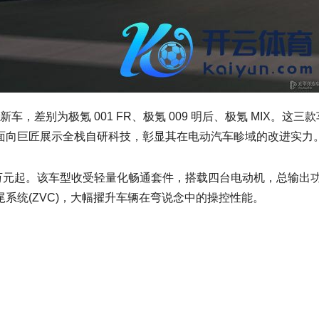
新车，差别为极氪 001 FR、极氪 009 明后、极氪 MIX
面向巨匠展示全栈自研科技，彰显其在电动汽车畛域的改进实力
6.9万元起。该车型收受轻量化畅通套件，搭载四台电动机，总输出功率
尾系统(ZVC)，大幅擢升车辆在弯说念中的操控性能。