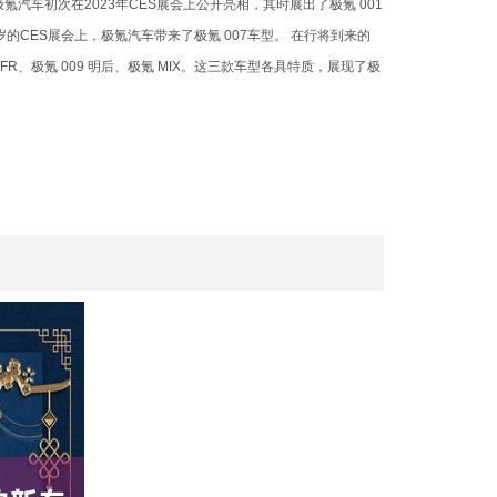
汽车初次在2023年CES展会上公开亮相，其时展出了极氪 001
的CES展会上，极氪汽车带来了极氪 007车型。 在行将到来的
 FR、极氪 009 明后、极氪 MIX。这三款车型各具特质，展现了极