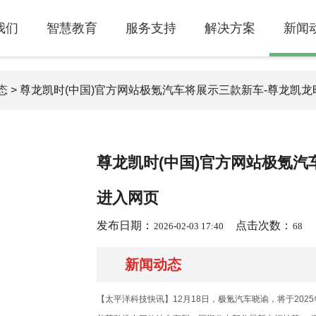
我们
智慧教育
服务支持
解决方案
新闻
态
> 尊龙凯时(中国)官方网站极氪汽车将展示三款新车-尊龙凯
尊龙凯时(中国)官方网站极氪汽
进入网页
发布日期：
点击次数：
2026-02-03 17:40
68
新闻动态
【太平洋科技快讯】12月18日，极氪汽车晓谕，将于2025