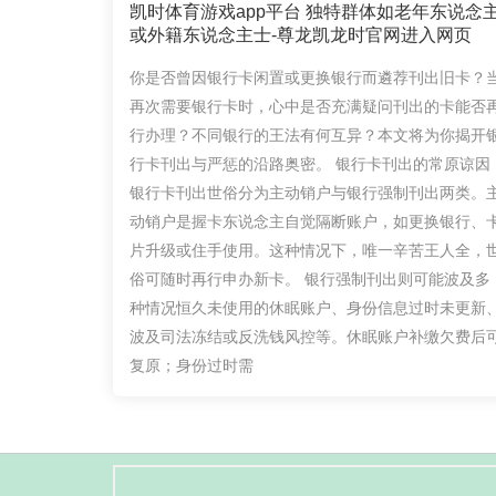
凯时体育游戏app平台 独特群体如老年东说念
或外籍东说念主士-尊龙凯龙时官网进入网页
你是否曾因银行卡闲置或更换银行而遴荐刊出旧卡？
再次需要银行卡时，心中是否充满疑问刊出的卡能否
行办理？不同银行的王法有何互异？本文将为你揭开
行卡刊出与严惩的沿路奥密。 银行卡刊出的常原谅因
银行卡刊出世俗分为主动销户与银行强制刊出两类。
动销户是握卡东说念主自觉隔断账户，如更换银行、
片升级或住手使用。这种情况下，唯一辛苦王人全，
俗可随时再行申办新卡。 银行强制刊出则可能波及多
种情况恒久未使用的休眠账户、身份信息过时未更新
波及司法冻结或反洗钱风控等。休眠账户补缴欠费后
复原；身份过时需