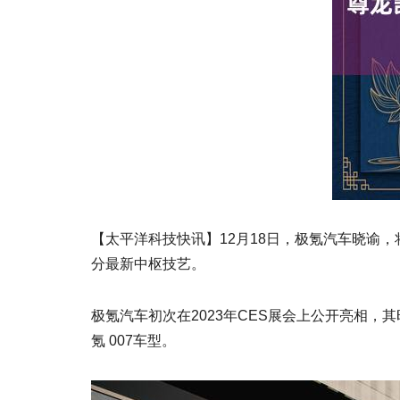
【太平洋科技快讯】12月18日，极氪汽车晓谕，将
分最新中枢技艺。
极氪汽车初次在2023年CES展会上公开亮相，
氪 007车型。