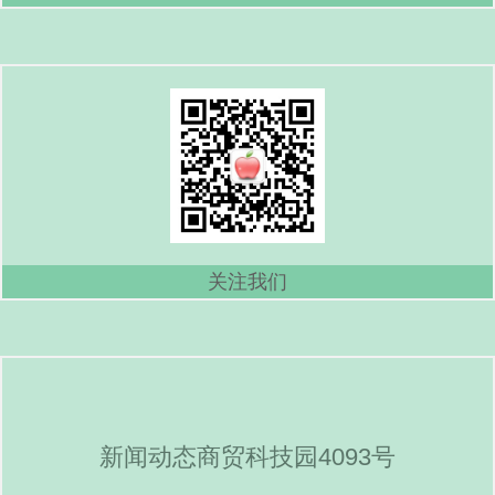
关注我们
新闻动态商贸科技园4093号