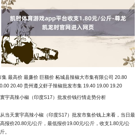
市集 最高价 最廉价 巨额价 柘城县辣椒大市集有限公司 20.80
0.00 20.40 贵州遵义虾子辣椒批发市集 19.40 19.00 19.20
寰宇高辣小椒（印度S17）批发价钱行情走势分析
从当天寰宇高辣小椒（印度S17）批发市集价钱上来看，当日最
高报价20.80元/公斤，最低报价19.00元/公斤，收支1.80元/公
斤。