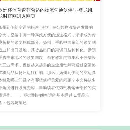
欧洲杯体育遴荐合适的物流勾通伙伴时-尊龙凯
龙时官网进入网页
扬州到伊朗空运的旅途与推行 在公共物流快速发展的
今天，空运手脚一种高效方便的运送格式，渐渐成为跨
境贸易的紧要构成部分。扬州，手脚中国东部的紧要制
造业和出口基地，其货品出口的渠谈日益种种化。伊朗
手脚中东地区的紧要国度，领有雄壮的市集和不停增长
的工业需求，促使越来越多的企业启动筹商通过空运格
式将商品从扬州运往伊朗。那么，扬州到伊朗的空运具
体触及哪些门径？有哪些值得关爱的问题？本文将从多
个角度进行系统先容，匡助读者优秀剖析这全部径的实
质运作。 一、扬州到伊朗空运的基本经过 1.货品准
备：包装与陈述