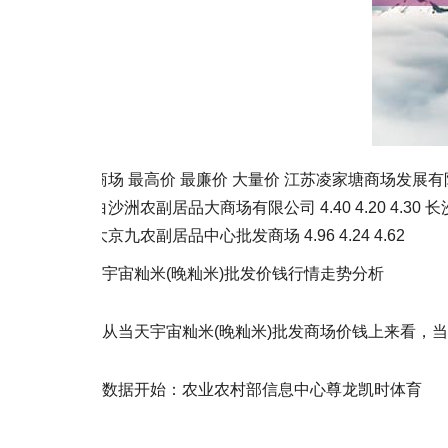
商场 最高价 最廉价 大量价 江苏凌家塘商场发展有限公司 4.
白沙洲农副居品大商场有限公司 4.40 4.20 4.30 
大京九农副居品中心批发商场 4.96 4.24 4.62
宇宙籼米(晚籼米)批发价钱行情走势分析
从当天宇宙籼米(晚籼米)批发商场价钱上来看，当日最高
数据开始：农业农村部信息中心尊龙凯时体育