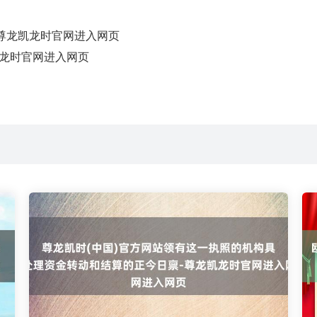
斤-尊龙凯龙时官网进入网页
凯龙时官网进入网页