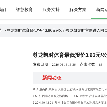
我们
智慧教育
服务支持
解决方案
新闻
态
> 尊龙凯时体育最低报价3.96元/公斤-尊龙凯龙时官网进入网
尊龙凯时体育最低报价3.96元
发布日期：
点击次数：
2026-06-13 13:36
88
新闻动态
商场 最高价 最廉价 大量价 江苏凌家塘商场发展有限公司 4.34 
4.50 江西南边食粮交游商场 -- -- 4.68 武汉白沙洲农副居
5.20 4.40 4.80 红星实业集团有限公司红星农副居品大商场 